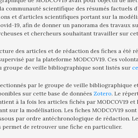
iographique de MODCOV19 avait pour objectif de mett
 la communauté scientifique des résumés factuels d
ons et d’articles scientifiques portant sur la modél
ovid-19, afin de donner un panorama des travaux sur
rcheuses et chercheurs souhaitant travailler sur ce
ecture des articles et de rédaction des fiches a été r
 supervisé par la plateforme MODCOV19. Ces volonta
 groupe de veille bibliographique sont listés sur
ce
lectionnés par le groupe de veille bibliographique et
sponibles sur cette base de données
Zotero
. Le réper
tient à la fois les articles fichés par MODCOV19 et l
ant sur la modélisation. Les fiches MODCOV19 sont
essous par ordre antéchronologique de rédaction. L
 permet de retrouver une fiche en particulier.