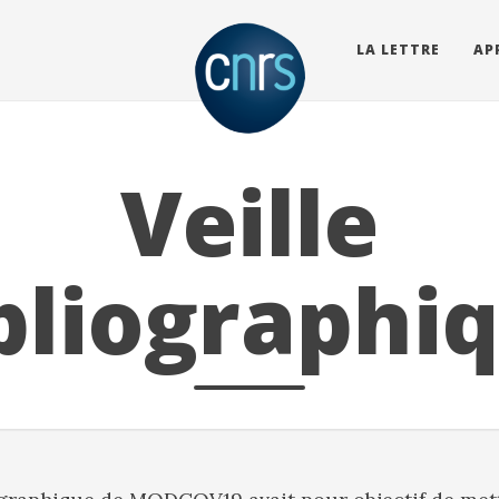
LA LETTRE
AP
Veille
bliographi