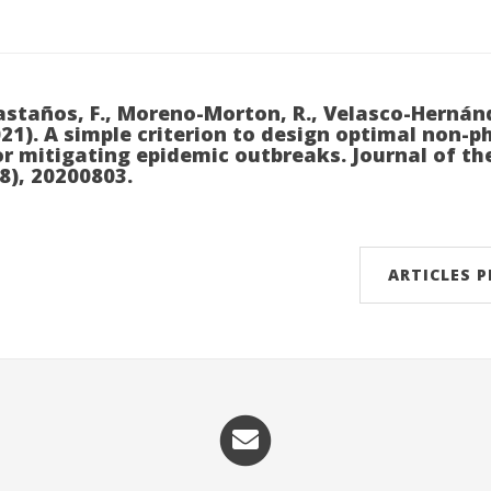
astaños, F., Moreno-Morton, R., Velasco-Hernánde
2021). A simple criterion to design optimal non-
or mitigating epidemic outbreaks. Journal of th
8), 20200803.
ARTICLES 