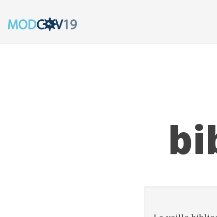
/* Menu "collant" page Accueil */
bi