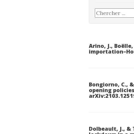
Arino, J., Boëlle
importation–How
Bongiorno, C., &
opening policie
arXiv:2103.1251
Dolbeault, J., &