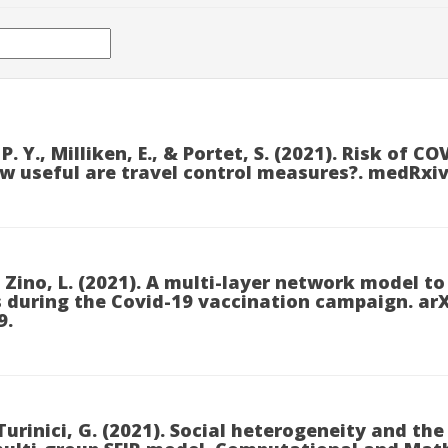
, P. Y., Milliken, E., & Portet, S. (2021). Risk of C
 useful are travel control measures?. medRxiv
 Zino, L. (2021). A multi-layer network model t
s during the Covid-19 vaccination campaign. arX
9.
 Turinici, G. (2021). Social heterogeneity and th