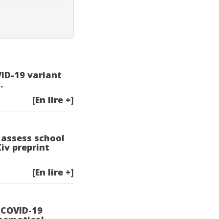
OVID-19 variant
.
[En lire +]
o assess school
iv preprint
[En lire +]
e COVID-19