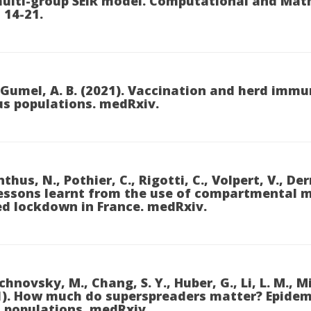
multi-group SEIR model. Computational and Mat
 14-21.
& Gumel, A. B. (2021). Vaccination and herd imm
s populations. medRxiv.
hus, N., Pothier, C., Rigotti, C., Volpert, V., Derr
 Lessons learnt from the use of compartmental 
d lockdown in France. medRxiv.
novsky, M., Chang, S. Y., Huber, G., Li, L. M., Mille
21). How much do superspreaders matter? Epidem
populations. medRxiv.