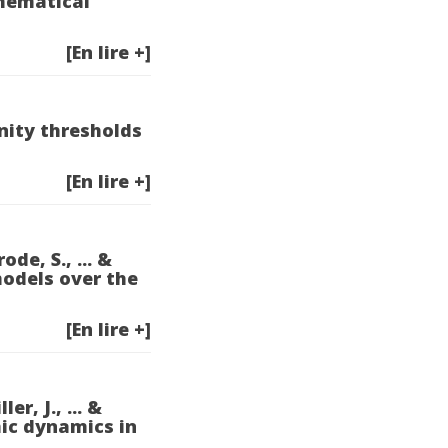
hematical
[En lire +]
unity thresholds
[En lire +]
ode, S., ... &
models over the
[En lire +]
r, J., ... &
ic dynamics in