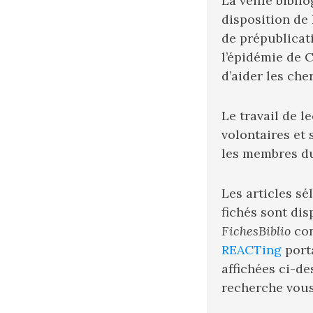
La veille bibl
disposition de
de prépublicati
l’épidémie de C
d’aider les che
Le travail de l
volontaires et
les membres du
Les articles sé
fichés sont di
FichesBiblio
con
REACTing
port
affichées ci-d
recherche vous