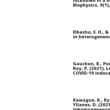
lockdown in a 
Biophysics, 9(1),
Elbasha, E. H., 
in heterogeneou
Gauchon, R., Pont
Roy, P. (2021).
COVID-19 induce
Kawagoe, K., Rych
Yllanes, D. (20
inhomogeneous 