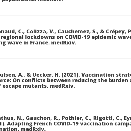
naud, C., Colizza, V., Cauchemez, S., & Crépey, P
 regional lockdowns on COVID-19 epidemic wave
ing wave in France. medRxiv.
aulsen, A., & Uecker, H. (2021). Vaccination str
arce: On conflicts between reducing the burden
f escape mutants. medRxiv.
hus, N., Gauchon, R., Pothier, C., Rigotti, C., Ey
2021). Adapting French COVID-19 vaccination camp
nation. medRxiv.