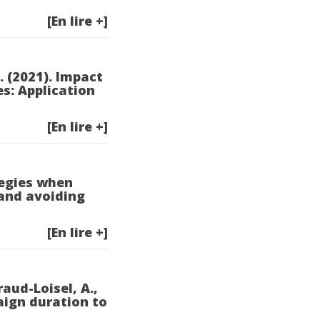
[En lire +]
. (2021). Impact
s: Application
[En lire +]
ategies when
 and avoiding
[En lire +]
raud-Loisel, A.,
aign duration to