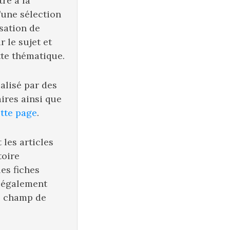
re à la
’une sélection
isation de
 le sujet et
tte thématique.
éalisé par des
ires ainsi que
tte page
.
 les articles
toire
es fiches
 également
e champ de