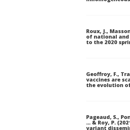
Roux, J., Masson
of national and
to the 2020 spr
Geoffroy, F., Tr
vaccines are sc
the evolution o
Pageaud, S., Pont
... & Roy, P. (
variant dissemi